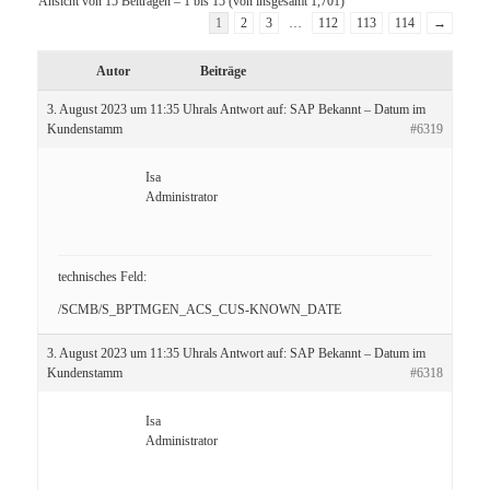
Ansicht von 15 Beiträgen – 1 bis 15 (von insgesamt 1,701)
1
2
3
…
112
113
114
→
Autor
Beiträge
3. August 2023 um 11:35 Uhr
als Antwort auf:
SAP Bekannt – Datum im
Kundenstamm
#6319
Isa
Administrator
technisches Feld:
/SCMB/S_BPTMGEN_ACS_CUS-KNOWN_DATE
3. August 2023 um 11:35 Uhr
als Antwort auf:
SAP Bekannt – Datum im
Kundenstamm
#6318
Isa
Administrator