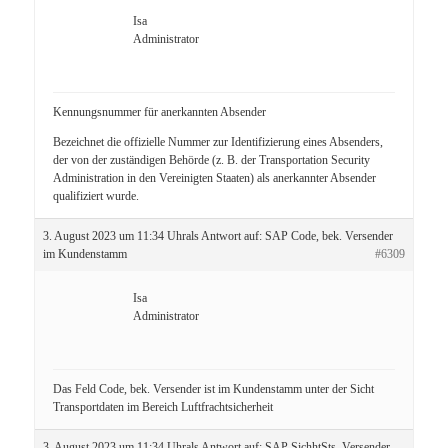
Isa
Administrator
Kennungsnummer für anerkannten Absender
Bezeichnet die offizielle Nummer zur Identifizierung eines Absenders,
der von der zuständigen Behörde (z. B. der Transportation Security
Administration in den Vereinigten Staaten) als anerkannter Absender
qualifiziert wurde.
3. August 2023 um 11:34 Uhr
als Antwort auf:
SAP Code, bek. Versender
im Kundenstamm
#6309
Isa
Administrator
Das Feld Code, bek. Versender ist im Kundenstamm unter der Sicht
Transportdaten im Bereich Luftfrachtsicherheit
3. August 2023 um 11:34 Uhr
als Antwort auf:
SAP SichhtSts, Versender