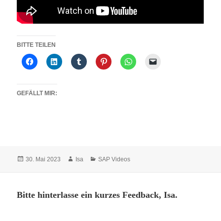
BITTE TEILEN
GEFÄLLT MIR:
Veröffentlicht
Autor
Kategorien
30. Mai 2023
Isa
SAP Videos
am
Bitte hinterlasse ein kurzes Feedback, Isa.