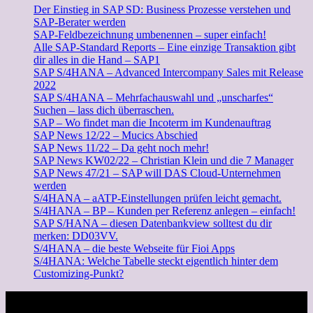
Der Einstieg in SAP SD: Business Prozesse verstehen und
SAP-Berater werden
SAP-Feldbezeichnung umbenennen – super einfach!
Alle SAP-Standard Reports – Eine einzige Transaktion gibt
dir alles in die Hand – SAP1
SAP S/4HANA – Advanced Intercompany Sales mit Release
2022
SAP S/4HANA – Mehrfachauswahl und „unscharfes“
Suchen – lass dich überraschen.
SAP – Wo findet man die Incoterm im Kundenauftrag
SAP News 12/22 – Mucics Abschied
SAP News 11/22 – Da geht noch mehr!
SAP News KW02/22 – Christian Klein und die 7 Manager
SAP News 47/21 – SAP will DAS Cloud-Unternehmen
werden
S/4HANA – aATP-Einstellungen prüfen leicht gemacht.
S/4HANA – BP – Kunden per Referenz anlegen – einfach!
SAP S/HANA – diesen Datenbankview solltest du dir
merken: DD03VV.
S/4HANA – die beste Webseite für Fioi Apps
S/4HANA: Welche Tabelle steckt eigentlich hinter dem
Customizing-Punkt?