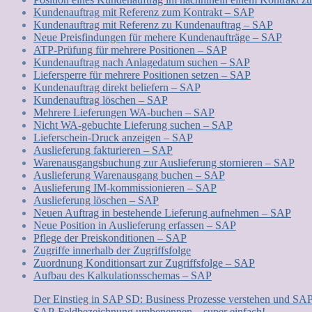
Kundenauftrag mit Referenz zum Kontrakt – SAP
Kundenauftrag mit Referenz zu Kundenauftrag – SAP
Neue Preisfindungen für mehere Kundenaufträge – SAP
ATP-Prüfung für mehrere Positionen – SAP
Kundenauftrag nach Anlagedatum suchen – SAP
Liefersperre für mehrere Positionen setzen – SAP
Kundenauftrag direkt beliefern – SAP
Kundenauftrag löschen – SAP
Mehrere Lieferungen WA-buchen – SAP
Nicht WA-gebuchte Lieferung suchen – SAP
Lieferschein-Druck anzeigen – SAP
Auslieferung fakturieren – SAP
Warenausgangsbuchung zur Auslieferung stornieren – SAP
Auslieferung Warenausgang buchen – SAP
Auslieferung IM-kommissionieren – SAP
Auslieferung löschen – SAP
Neuen Auftrag in bestehende Lieferung aufnehmen – SAP
Neue Position in Auslieferung erfassen – SAP
Pflege der Preiskonditionen – SAP
Zugriffe innerhalb der Zugriffsfolge
Zuordnung Konditionsart zur Zugriffsfolge – SAP
Aufbau des Kalkulationsschemas – SAP
Der Einstieg in SAP SD: Business Prozesse verstehen und SA
SAP-Feldbezeichnung umbenennen – super einfach!