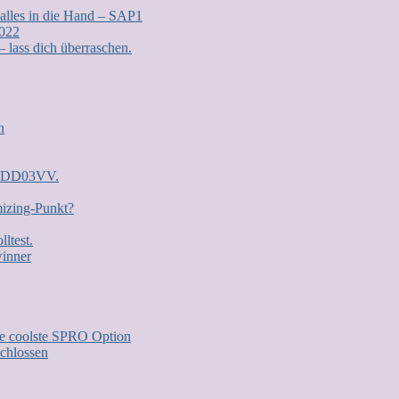
 alles in die Hand – SAP1
2022
lass dich überraschen.
n
n: DD03VV.
mizing-Punkt?
ltest.
inner
e coolste SPRO Option
chlossen