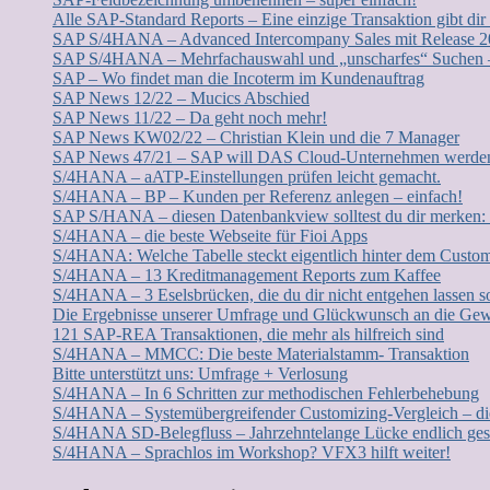
Alle SAP-Standard Reports – Eine einzige Transaktion gibt dir
SAP S/4HANA – Advanced Intercompany Sales mit Release 
SAP S/4HANA – Mehrfachauswahl und „unscharfes“ Suchen – 
SAP – Wo findet man die Incoterm im Kundenauftrag
SAP News 12/22 – Mucics Abschied
SAP News 11/22 – Da geht noch mehr!
SAP News KW02/22 – Christian Klein und die 7 Manager
SAP News 47/21 – SAP will DAS Cloud-Unternehmen werde
S/4HANA – aATP-Einstellungen prüfen leicht gemacht.
S/4HANA – BP – Kunden per Referenz anlegen – einfach!
SAP S/HANA – diesen Datenbankview solltest du dir merke
S/4HANA – die beste Webseite für Fioi Apps
S/4HANA: Welche Tabelle steckt eigentlich hinter dem Custo
S/4HANA – 13 Kreditmanagement Reports zum Kaffee
S/4HANA – 3 Eselsbrücken, die du dir nicht entgehen lassen sol
Die Ergebnisse unserer Umfrage und Glückwunsch an die Gew
121 SAP-REA Transaktionen, die mehr als hilfreich sind
S/4HANA – MMCC: Die beste Materialstamm- Transaktion
Bitte unterstützt uns: Umfrage + Verlosung
S/4HANA – In 6 Schritten zur methodischen Fehlerbehebung
S/4HANA – Systemübergreifender Customizing-Vergleich – di
S/4HANA SD-Belegfluss – Jahrzehntelange Lücke endlich ges
S/4HANA – Sprachlos im Workshop? VFX3 hilft weiter!