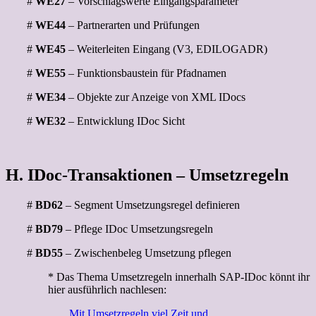
#
WE27
– Vorschlagswerte Eingangsparameter
#
WE44
– Partnerarten und Prüfungen
#
WE45
– Weiterleiten Eingang (V3, EDILOGADR)
#
WE55
– Funktionsbaustein für Pfadnamen
#
WE34
– Objekte zur Anzeige von XML IDocs
#
WE32
– Entwicklung IDoc Sicht
H. IDoc-Transaktionen – Umsetzregeln
#
BD62
– Segment Umsetzungsregel definieren
#
BD79
– Pflege IDoc Umsetzungsregeln
#
BD55
– Zwischenbeleg Umsetzung pflegen
* Das Thema Umsetzregeln innerhalh SAP-IDoc könnt ihr
hier ausführlich nachlesen:
Mit Umsetzregeln viel Zeit und