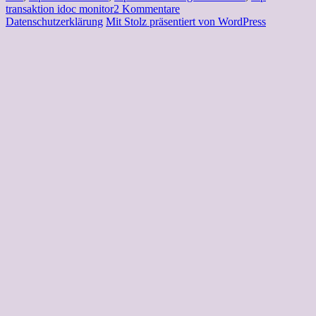
zu
transaktion idoc monitor
2 Kommentare
SAP-
Datenschutzerklärung
Mit Stolz präsentiert von WordPress
Idoc-
Tabellen
–
erfahrene
Berater
kennen
diese
Tabellen.