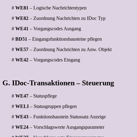
#
WE81
– Logische Nachrichtentypen
#
WE82
– Zuordnung Nachrichten zu IDoc Typ
#
WE41
– Vorgangscodes Ausgang
#
BD51
– Eingangsfunktionsbausteine pflegen
#
WE57
– Zuordnung Nachrichten zu Anw. Objekt
#
WE42
– Vorgangscodes Eingang
G. IDoc-Transaktionen – Steuerung
#
WE47
– Statuspflege
#
WELI
– Statusgruppen pflegen
#
WE43
– Funktionsbaustein Statussatz Anzeige
#
WE24
– Vorschlagswerte Ausgangsparameter