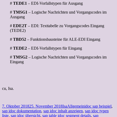
#
TEDE1
– EDI-Vorfallstypen für Ausgang
#
TMSG1
– Logische Nachrichten und Vorgangscodes im
Ausgang
#
EDE2T
– EDI: Texttabelle zu Vorgangscodes Eingang
(TEDE2)
#
TBD52
– Funktionsbausteine für ALE-EDI Eingang
#
TEDE2
– EDI-Vorfallstypen für Eingang
#
TMSG2
– Logische Nachrichten und Vorgangscodes im
Eingang
cu, Isa.
Veröffentlicht
Autor
Kategorien
Schlagwörter
7. Oktober 2018
25. November 2018
Isa
Allgemein
idoc sap beispiel
,
am
sap idoc dokumentation
,
sap idoc inhalt anzeigen
,
sap idoc typen
liste
,
sap idoc übersicht
,
sap table idoc segment details
,
sap