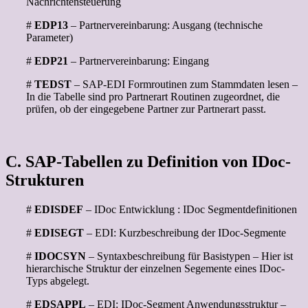
Nachrichtensteuerung
#
EDP13
– Partnervereinbarung: Ausgang (technische
Parameter)
#
EDP21
– Partnervereinbarung: Eingang
#
TEDST
– SAP-EDI Formroutinen zum Stammdaten lesen –
In die Tabelle sind pro Partnerart Routinen zugeordnet, die
prüfen, ob der eingegebene Partner zur Partnerart passt.
C. SAP-Tabellen zu Definition von IDoc-
Strukturen
#
EDISDEF
– IDoc Entwicklung : IDoc Segmentdefinitionen
#
EDISEGT
– EDI: Kurzbeschreibung der IDoc-Segmente
#
IDOCSYN
– Syntaxbeschreibung für Basistypen – Hier ist
hierarchische Struktur der einzelnen Segemente eines IDoc-
Typs abgelegt.
#
EDSAPPL
– EDI: IDoc-Segment Anwendungsstruktur –