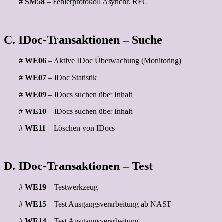
#
SM58
– Fehlerprotokoll Asynchr. RFC
C. IDoc-Transaktionen – Suche
#
WE06
– Aktive IDoc Überwachung (Monitoring)
#
WE07
– IDoc Statistik
#
WE09
– IDocs suchen über Inhalt
#
WE10
– IDocs suchen über Inhalt
#
WE11
– Löschen von IDocs
D. IDoc-Transaktionen – Test
#
WE19
– Testwerkzeug
#
WE15
– Test Ausgangsverarbeitung ab NAST
#
WE14
– Test Ausgangsverarbeitung