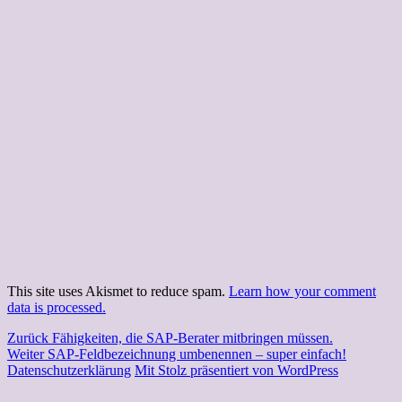
This site uses Akismet to reduce spam.
Learn how your comment
data is processed.
Beitragsnavigation
Vorheriger
Zurück
Fähigkeiten, die SAP-Berater mitbringen müssen.
Nächster
Beitrag:
Weiter
SAP-Feldbezeichnung umbenennen – super einfach!
Beitrag:
Datenschutzerklärung
Mit Stolz präsentiert von WordPress