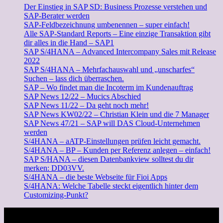
Der Einstieg in SAP SD: Business Prozesse verstehen und
SAP-Berater werden
SAP-Feldbezeichnung umbenennen – super einfach!
Alle SAP-Standard Reports – Eine einzige Transaktion gibt
dir alles in die Hand – SAP1
SAP S/4HANA – Advanced Intercompany Sales mit Release
2022
SAP S/4HANA – Mehrfachauswahl und „unscharfes“
Suchen – lass dich überraschen.
SAP – Wo findet man die Incoterm im Kundenauftrag
SAP News 12/22 – Mucics Abschied
SAP News 11/22 – Da geht noch mehr!
SAP News KW02/22 – Christian Klein und die 7 Manager
SAP News 47/21 – SAP will DAS Cloud-Unternehmen
werden
S/4HANA – aATP-Einstellungen prüfen leicht gemacht.
S/4HANA – BP – Kunden per Referenz anlegen – einfach!
SAP S/HANA – diesen Datenbankview solltest du dir
merken: DD03VV.
S/4HANA – die beste Webseite für Fioi Apps
S/4HANA: Welche Tabelle steckt eigentlich hinter dem
Customizing-Punkt?