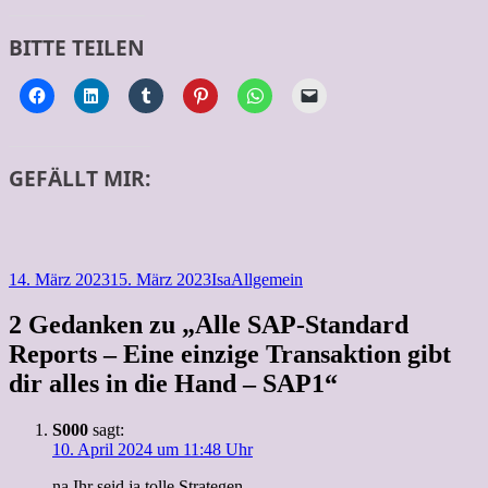
BITTE TEILEN
GEFÄLLT MIR:
Veröffentlicht
Autor
Kategorien
14. März 2023
15. März 2023
Isa
Allgemein
am
2 Gedanken zu „Alle SAP-Standard
Reports – Eine einzige Transaktion gibt
dir alles in die Hand – SAP1“
S000
sagt:
10. April 2024 um 11:48 Uhr
na Ihr seid ja tolle Strategen,