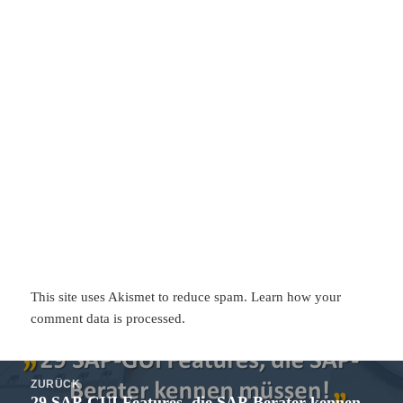
This site uses Akismet to reduce spam.
Learn how your
comment data is processed.
Beitragsnavigation
ZURÜCK
29 SAP-GUI Features, die SAP-Berater kennen
Vorheriger