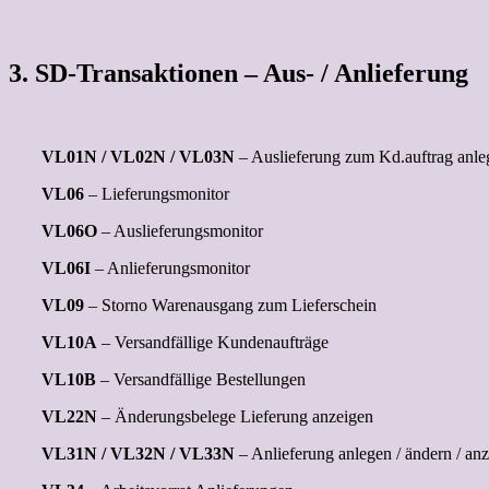
3. SD-Transaktionen – Aus- / Anlieferung
VL01N / VL02N / VL03N
– Auslieferung zum Kd.auftrag anle
VL06
– Lieferungsmonitor
VL06O
– Auslieferungsmonitor
VL06I
– Anlieferungsmonitor
VL09
– Storno Warenausgang zum Lieferschein
VL10A
– Versandfällige Kundenaufträge
VL10B
– Versandfällige Bestellungen
VL22N
– Änderungsbelege Lieferung anzeigen
VL31N / VL32N / VL33N
– Anlieferung anlegen / ändern / an