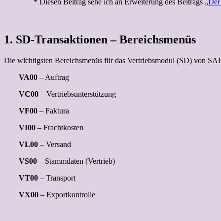
* Diesen Beitrag sehe ich an Erweiterung des Beitrags „
Der
1. SD-Transaktionen – Bereichsmenüs
Die wichtigsten Bereichsmenüs für das Vertriebsmodul (SD) von SAP 
VA00
– Auftrag
VC00
– Vertriebsunterstützung
VF00
– Faktura
VI00
– Frachtkosten
VL00
– Versand
VS00
– Stammdaten (Vertrieb)
VT00
– Transport
VX00
– Exportkontrolle