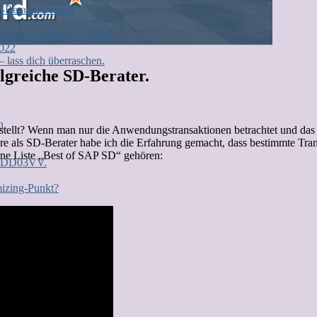
P-Berater werden
 alles in die Hand – SAP1
2022
lass dich überraschen.
lgreiche SD-Berater.
n
tellt? Wenn man nur die Anwendungstransaktionen betrachtet und das C
e als SD-Berater habe ich die Erfahrung gemacht, dass bestimmte Tran
ine Liste „Best of SAP SD“ gehören:
n: DD03VV.
mizing-Punkt?