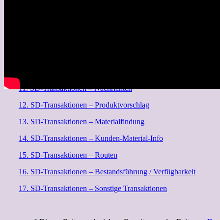
6. SD-Transaktionen – LE-Transport
7. SD-Transaktionen – Kunde
8. SD-Transaktionen – Material
9. SD-Transaktionen – Stücklisten
10. SD-Transaktionen – Preiskonditionen
11. SD-Transaktionen – Nachrichten
12. SD-Transaktionen – Produktvorschlag
13. SD-Transaktionen – Materialfindung
14. SD-Transaktionen – Kunden-Material-Info
15. SD-Transaktionen – Routen
16. SD-Transaktionen – Bestandsführung / Verfügbarkeit
17. SD-Transaktionen – Sonstige Transaktionen