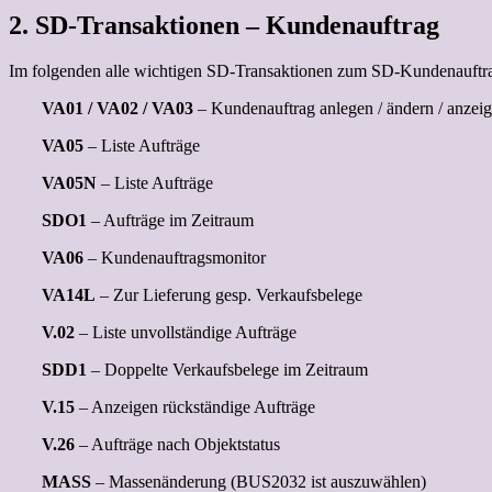
2. SD-Transaktionen – Kundenauftrag
Im folgenden alle wichtigen SD-Transaktionen zum SD-Kundenauftr
VA01 / VA02 / VA03
– Kundenauftrag anlegen / ändern / anzei
VA05
– Liste Aufträge
VA05N
– Liste Aufträge
SDO1
– Aufträge im Zeitraum
VA06
– Kundenauftragsmonitor
VA14L
– Zur Lieferung gesp. Verkaufsbelege
V.02
– Liste unvollständige Aufträge
SDD1
– Doppelte Verkaufsbelege im Zeitraum
V.15
– Anzeigen rückständige Aufträge
V.26
– Aufträge nach Objektstatus
MASS
– Massenänderung (BUS2032 ist auszuwählen)