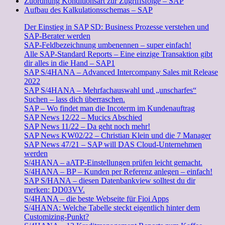
Zuordnung Konditionsart zur Zugriffsfolge – SAP
Aufbau des Kalkulationsschemas – SAP
Der Einstieg in SAP SD: Business Prozesse verstehen und
SAP-Berater werden
SAP-Feldbezeichnung umbenennen – super einfach!
Alle SAP-Standard Reports – Eine einzige Transaktion gibt
dir alles in die Hand – SAP1
SAP S/4HANA – Advanced Intercompany Sales mit Release
2022
SAP S/4HANA – Mehrfachauswahl und „unscharfes“
Suchen – lass dich überraschen.
SAP – Wo findet man die Incoterm im Kundenauftrag
SAP News 12/22 – Mucics Abschied
SAP News 11/22 – Da geht noch mehr!
SAP News KW02/22 – Christian Klein und die 7 Manager
SAP News 47/21 – SAP will DAS Cloud-Unternehmen
werden
S/4HANA – aATP-Einstellungen prüfen leicht gemacht.
S/4HANA – BP – Kunden per Referenz anlegen – einfach!
SAP S/HANA – diesen Datenbankview solltest du dir
merken: DD03VV.
S/4HANA – die beste Webseite für Fioi Apps
S/4HANA: Welche Tabelle steckt eigentlich hinter dem
Customizing-Punkt?