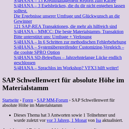
S/4HANA – 13 Kreditmanagement Reports zum Kaffee
S/4HANA – 3 Eselsbrücken, die du dir nicht entgehen lassen
solltest.
Die Ergebnisse unserer Umfrage und Glückwunsch an die
Gewinner
121 SAP-REA Transaktionen, die mehr als hilfreich sind
S/4HANA – MMCC: Die beste Materialstamm- Transaktion
Bitte unterstützt uns: Umfrage + Verlosung
S/4HANA – In 6 Schritten zur methodischen Fehlerbehebung
S/4HANA – Systemübergreifender Customizing-Vergleich –
die coolste SPRO Option
S/4HANA SD-Belegfluss – Jahrzehntelange Lücke endlich
geschlossen
S/4HANA – Sprachlos im Workshop? VFX3 hilft weiter!
SAP Schwellenwert für absolute Höhe im
Materialstamm
Startseite
›
Foren
›
SAP MM-Forum
›
SAP Schwellenwert für
absolute Höhe im Materialstamm
Dieses Thema hat 3 Antworten sowie 1 Teilnehmer und
wurde zuletzt vor
vor 3 Jahren, 1 Monat
von
Isa
aktualisiert.