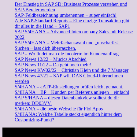
Der Einstieg in SAP SD: Business Prozesse verstehen und
SAP-Berater werden
SAP-Feldbezeichnung umbenennen – super einfach!
Alle SAP-Standard Reports – Eine einzige Transaktion gibt
dir alles in die Hand – SAP1
SAP S/4HANA – Advanced Intercompany Sales mit Release
2022
SAP S/4HANA – Mehrfachauswahl und „unscharfes“
Suchen – lass dich überraschen.
SAP – Wo findet man die Incoterm im Kundenauftrag
SAP News 12/22 – Mucics Abschied
SAP News 11/22 – Da geht noch mehr!
SAP News KW02/22 – Christian Klein und die 7 Manager
SAP News 47/21 – SAP will DAS Cloud-Unternehmen
werden
S/4HANA – aATP-Einstellungen prüfen leicht gemacht.
S/4HANA – BP – Kunden per Referenz anlegen – einfach!
SAP S/HANA – diesen Datenbankview solltest du dir
merken: DD03VV.
S/4HANA – die beste Webseite für Fioi Apps
S/4HANA: Welche Tabelle steckt eigentlich hinter dem
Customizing-Punkt?