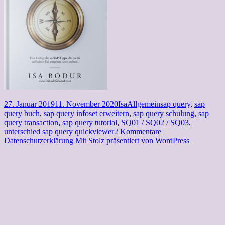
Veröffentlicht
Autor
Kategorien
Schlagwörter
27. Januar 2019
11. November 2020
Isa
Allgemein
sap query
,
sap
am
query buch
,
sap query infoset erweitern
,
sap query schulung
,
sap
query transaction
,
sap query tutorial
,
SQ01 / SQ02 / SQ03
,
zu
unterschied sap query quickviewer
2 Kommentare
SAP-
Datenschutzerklärung
Mit Stolz präsentiert von WordPress
Querys
–
Datenanalyse
einfach.