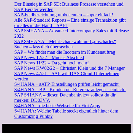
Der Einstieg in SAP SD: Business Prozesse verstehen und
SAP-Berater werden
SAP-Feldbezeichnung umbenennen – super einfach!
Alle SAP-Standard Reports – Eine einzige Transaktion gibt
dir alles in die Hand – SAP1
SAP S/4HANA – Advanced Intercompany Sales mit Release
2022
SAP S/4HANA – Mehrfachauswahl und „unscharfes“
Suchen – lass dich überraschen.
SAP – Wo findet man die Incoterm im Kundenauftrag
SAP News 12/22 – Mucics Abschied
SAP News 11/22 – Da geht noch mehr!
SAP News KW02/22 – Christian Klein und die 7 Manager
SAP News 47/21 – SAP will DAS Cloud-Unternehmen
werden
S/4HANA – aATP-Einstellungen prüfen leicht gemacht.
S/4HANA – BP – Kunden per Referenz anlegen – einfach!
SAP S/HANA – diesen Datenbankview solltest du dir
merken: DD03VV.
S/4HANA – die beste Webseite für Fioi Apps
S/4HANA: Welche Tabelle steckt eigentlich hinter dem
Customizing-Punkt?