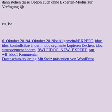
dann stehen diese Option auch ohne Experten-Modus zur
Verfügung 😉
cu, Isa.
Veröffentlicht
Autor
Kategorien
Schlagwörter
6. Oktober 2019
4. Oktober 2019
Isa
Allgemein
&EXPERT
,
idoc
,
am
idoc kontrollsätze ändern
,
idoc segmente kopieren löschen
,
idoc
statussegment ändern
,
RWLFIDOC_NEW_EXPERT
,
sap
,
zu
wlf_idoc
1 Kommentar
SAP
Datenschutzerklärung
Mit Stolz präsentiert von WordPress
–
Bist
eigentlich
schon
im
Experten-
Modus
angemeldet?