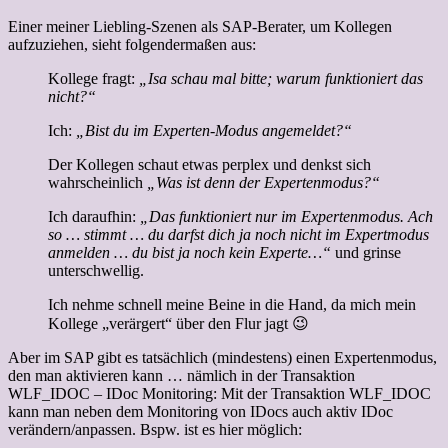
Einer meiner Liebling-Szenen als SAP-Berater, um Kollegen
aufzuziehen, sieht folgendermaßen aus:
Kollege fragt:
„Isa schau mal bitte; warum funktioniert das
nicht?“
Ich:
„Bist du im Experten-Modus angemeldet?“
Der Kollegen schaut etwas perplex und denkst sich
wahrscheinlich
„Was ist denn der Expertenmodus?“
Ich daraufhin:
„Das funktioniert nur im Expertenmodus. Ach
so … stimmt … du darfst dich ja noch nicht im Expertmodus
anmelden … du bist ja noch kein Experte…“
und grinse
unterschwellig.
Ich nehme schnell meine Beine in die Hand, da mich mein
Kollege „verärgert“ über den Flur jagt 😉
Aber im SAP gibt es tatsächlich (mindestens) einen Expertenmodus,
den man aktivieren kann … nämlich in der Transaktion
WLF_IDOC – IDoc Monitoring: Mit der Transaktion WLF_IDOC
kann man neben dem Monitoring von IDocs auch aktiv IDoc
verändern/anpassen. Bspw. ist es hier möglich: