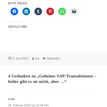
BITTE TEILEN
GEFÄLLT MIR:
Veröffentlicht
Autor
Kategorien
9. Juni 2019
Isa
Allgemein
am
4 Gedanken zu „Geheime SAP-Transaktionen –
leider gibt es sie nicht, aber …“
rene
sagt:
26. Februar 2020 um 12:58 Uhr