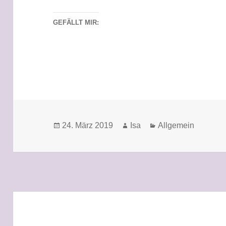
GEFÄLLT MIR:
Veröffentlicht
Autor
Kategorien
24. März 2019
Isa
Allgemein
am