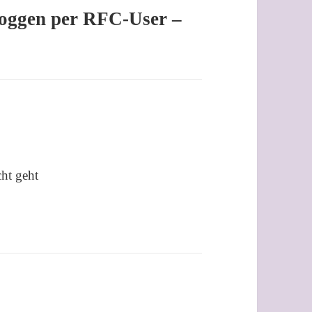
oggen per RFC-User –
cht geht