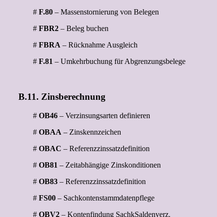
#
F.80
– Massenstornierung von Belegen
#
FBR2
– Beleg buchen
#
FBRA
– Rücknahme Ausgleich
#
F.81
– Umkehrbuchung für Abgrenzungsbelege
B.11. Zinsberechnung
#
OB46
– Verzinsungsarten definieren
#
OBAA
– Zinskennzeichen
#
OBAC
– Referenzzinssatzdefinition
#
OB81
– Zeitabhängige Zinskonditionen
#
OB83
– Referenzzinssatzdefinition
#
FS00
– Sachkontenstammdatenpflege
#
OBV2
– Kontenfindung SachkSaldenverz.