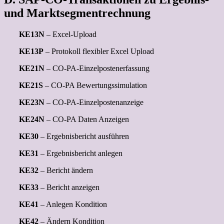
und Marktsegmentrechnung
KE13N
– Excel-Upload
KE13P
– Protokoll flexibler Excel Upload
KE21N
– CO-PA-Einzelpostenerfassung
KE21S
– CO-PA Bewertungssimulation
KE23N
– CO-PA-Einzelpostenanzeige
KE24N
– CO-PA Daten Anzeigen
KE30
– Ergebnisbericht ausführen
KE31
– Ergebnisbericht anlegen
KE32
– Bericht ändern
KE33
– Bericht anzeigen
KE41
– Anlegen Kondition
KE42
– Ändern Kondition