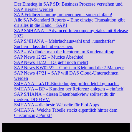
Der Einstieg in SAP SD: Business Prozesse verstehen und
SAP-Berater werden
SAP-Feldbezeichnung umbenennen – super einfach!
Alle SAP-Standard Reports – Eine einzige Transaktion gibt
dir alles in die Hand – SAP1
SAP S/4HANA – Advanced Intercompany Sales mit Release
2022
SAP S/4HANA – Mehrfachauswahl und „unscharfes“
Suchen – lass dich überraschen.
SAP – Wo findet man die Incoterm im Kundenauftrag
SAP News 12/22 – Mucics Abschied
SAP News 11/22 – Da geht noch mehr!
SAP News KW02/22 – Christian Klein und die 7 Manager
SAP News 47/21 – SAP will DAS Cloud-Unternehmen
werden
S/4HANA – aATP-Einstellungen prüfen leicht gemacht.
S/4HANA – BP – Kunden per Referenz anlegen – einfach!
SAP S/HANA – diesen Datenbankview solltest du dir
merken: DD03VV.
S/4HANA – die beste Webseite für Fioi Apps
S/4HANA: Welche Tabelle steckt eigentlich hinter dem
Customizing-Punkt?