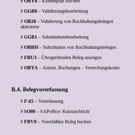
#
OBY8
– Kontenplan löschen
#
GGB0
– Validierungsbearbeitung
#
OB28
– Validierung von Buchhaltungsbelegen
aktivieren
#
GGB1
– Substitutionsbearbeitung
#
OBBH
– Subctitution von Buchhaltungsbelegen
#
FBU3
– Übergreifenden Beleg anzeigen
#
OBYA
– Autom. Buchungen – Verrechungskonto
B.4. Belegvorerfassung
#
F-65
– Vorerfassung
#
SO00
– SAPoffice: Kurznachricht
#
FBV0
– Vorerfaßten Beleg buchen