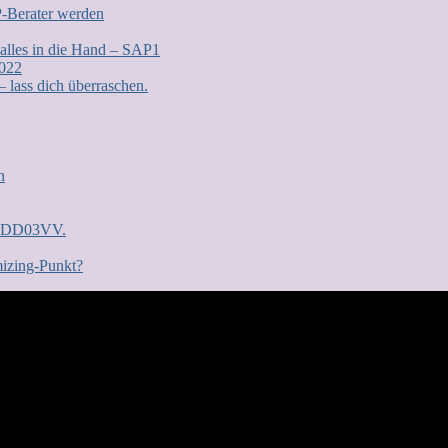
P-Berater werden
 alles in die Hand – SAP1
2022
lass dich überraschen.
n
n: DD03VV.
mizing-Punkt?