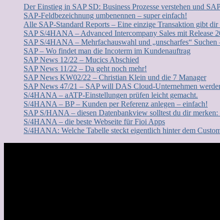
Der Einstieg in SAP SD: Business Prozesse verstehen und SA
SAP-Feldbezeichnung umbenennen – super einfach!
Alle SAP-Standard Reports – Eine einzige Transaktion gibt dir
SAP S/4HANA – Advanced Intercompany Sales mit Release 
SAP S/4HANA – Mehrfachauswahl und „unscharfes“ Suchen – 
SAP – Wo findet man die Incoterm im Kundenauftrag
SAP News 12/22 – Mucics Abschied
SAP News 11/22 – Da geht noch mehr!
SAP News KW02/22 – Christian Klein und die 7 Manager
SAP News 47/21 – SAP will DAS Cloud-Unternehmen werde
S/4HANA – aATP-Einstellungen prüfen leicht gemacht.
S/4HANA – BP – Kunden per Referenz anlegen – einfach!
SAP S/HANA – diesen Datenbankview solltest du dir merke
S/4HANA – die beste Webseite für Fioi Apps
S/4HANA: Welche Tabelle steckt eigentlich hinter dem Custo