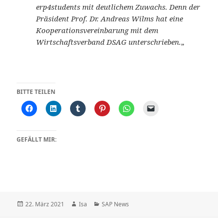
erp4students mit deutlichem Zuwachs. Denn der
Präsident Prof. Dr. Andreas Wilms hat eine
Kooperationsvereinbarung mit dem
Wirtschaftsverband DSAG unterschrieben.
„
BITTE TEILEN
GEFÄLLT MIR:
Veröffentlicht
Autor
Kategorien
22. März 2021
Isa
SAP News
am