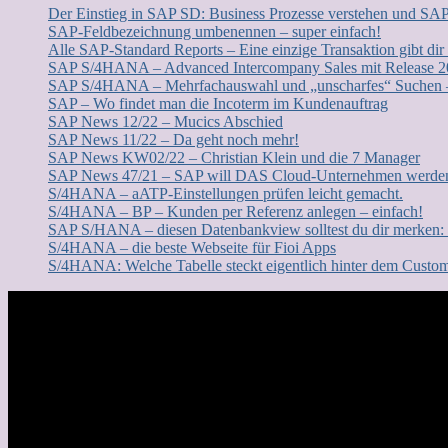
Der Einstieg in SAP SD: Business Prozesse verstehen und SA
SAP-Feldbezeichnung umbenennen – super einfach!
Alle SAP-Standard Reports – Eine einzige Transaktion gibt dir
SAP S/4HANA – Advanced Intercompany Sales mit Release 
SAP S/4HANA – Mehrfachauswahl und „unscharfes“ Suchen – 
SAP – Wo findet man die Incoterm im Kundenauftrag
SAP News 12/22 – Mucics Abschied
SAP News 11/22 – Da geht noch mehr!
SAP News KW02/22 – Christian Klein und die 7 Manager
SAP News 47/21 – SAP will DAS Cloud-Unternehmen werde
S/4HANA – aATP-Einstellungen prüfen leicht gemacht.
S/4HANA – BP – Kunden per Referenz anlegen – einfach!
SAP S/HANA – diesen Datenbankview solltest du dir merke
S/4HANA – die beste Webseite für Fioi Apps
S/4HANA: Welche Tabelle steckt eigentlich hinter dem Custo