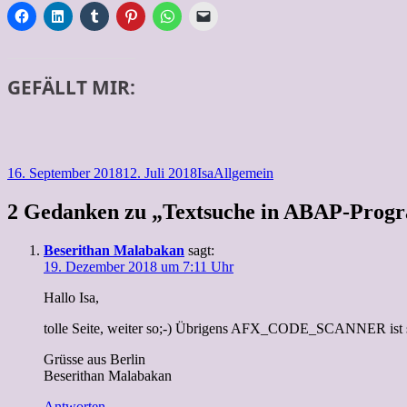
GEFÄLLT MIR:
Veröffentlicht
Autor
Kategorien
16. September 2018
12. Juli 2018
Isa
Allgemein
am
2 Gedanken zu „Textsuche in ABAP-Progra
Beserithan Malabakan
sagt:
19. Dezember 2018 um 7:11 Uhr
Hallo Isa,
tolle Seite, weiter so;-) Übrigens AFX_CODE_SCANNER is
Grüsse aus Berlin
Beserithan Malabakan
Antworten