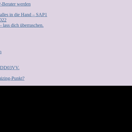
P-Berater werden
 alles in die Hand – SAP1
2022
lass dich überraschen.
n
n: DD03VV.
mizing-Punkt?