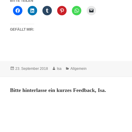
BITTE TEILEN
GEFÄLLT MIR:
Veröffentlicht
Autor
Kategorien
23. September 2018
Isa
Allgemein
am
Bitte hinterlasse ein kurzes Feedback, Isa.