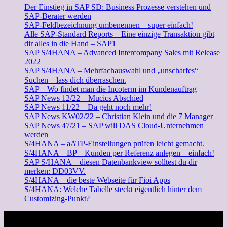
Der Einstieg in SAP SD: Business Prozesse verstehen und
SAP-Berater werden
SAP-Feldbezeichnung umbenennen – super einfach!
Alle SAP-Standard Reports – Eine einzige Transaktion gibt
dir alles in die Hand – SAP1
SAP S/4HANA – Advanced Intercompany Sales mit Release
2022
SAP S/4HANA – Mehrfachauswahl und „unscharfes“
Suchen – lass dich überraschen.
SAP – Wo findet man die Incoterm im Kundenauftrag
SAP News 12/22 – Mucics Abschied
SAP News 11/22 – Da geht noch mehr!
SAP News KW02/22 – Christian Klein und die 7 Manager
SAP News 47/21 – SAP will DAS Cloud-Unternehmen
werden
S/4HANA – aATP-Einstellungen prüfen leicht gemacht.
S/4HANA – BP – Kunden per Referenz anlegen – einfach!
SAP S/HANA – diesen Datenbankview solltest du dir
merken: DD03VV.
S/4HANA – die beste Webseite für Fioi Apps
S/4HANA: Welche Tabelle steckt eigentlich hinter dem
Customizing-Punkt?