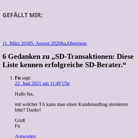
GEFÄLLT MIR:
Veröffentlicht
Autor
Kategorien
11. März 2018
5. August 2020
Isa
Allgemein
am
6 Gedanken zu „SD-Transaktionen: Diese
Liste kennen erfolgreiche SD-Berater.“
Fu
sagt:
22. Juni 2021 um 11:49 Uhr
Hallo Isa,
mit welcher TA kann man einen Kundenauftrag stornieren
bitte? Danke!
Gruß
Fu
Antworten