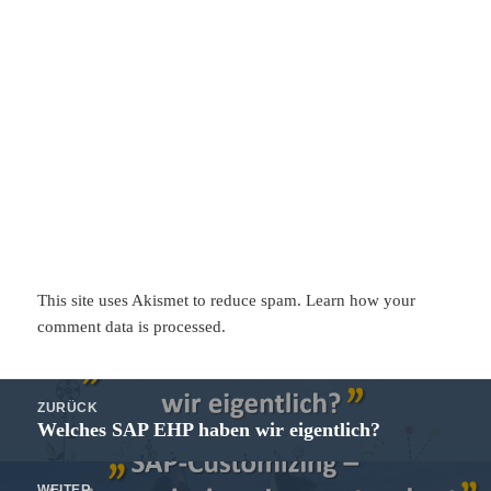
This site uses Akismet to reduce spam.
Learn how your
comment data is processed.
Beitragsnavigation
ZURÜCK
Welches SAP EHP haben wir eigentlich?
Vorheriger
Beitrag:
WEITER