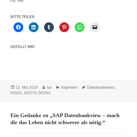
BITTE TEILEN
GEFÄLLT MIR:
Veröffentlicht
Autor
Kategorien
Schlagwörter
12. Mai 2019
Isa
Allgemein
Datenbankviews
,
am
DD02L
,
DD27S
,
DD28S
Ein Gedanke zu „SAP Datenbankview – mach
dir das Leben nicht schwerer als nötig.“