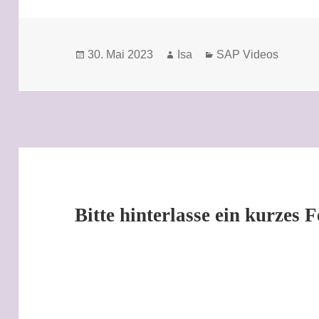
Veröffentlicht
Autor
Kategorien
30. Mai 2023
Isa
SAP Videos
am
Bitte hinterlasse ein kurzes 