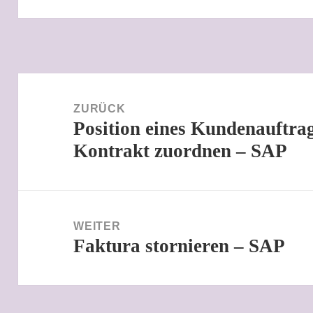
Beitragsnavigation
ZURÜCK
Position eines Kundenauftra
Vorheriger
Kontrakt zuordnen – SAP
Beitrag:
WEITER
Faktura stornieren – SAP
Nächster
Beitrag: