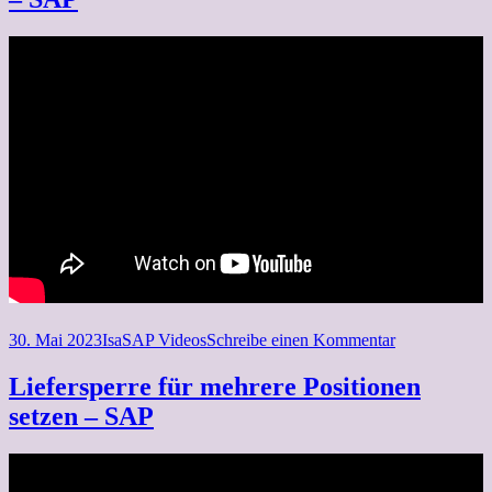
mehrere
Positionen
–
SAP
Veröffentlicht
Autor
Kategorien
zu
30. Mai 2023
Isa
SAP Videos
Schreibe einen Kommentar
am
Kundenauftra
nach
Liefersperre für mehrere Positionen
Anlagedatum
setzen – SAP
suchen
–
SAP