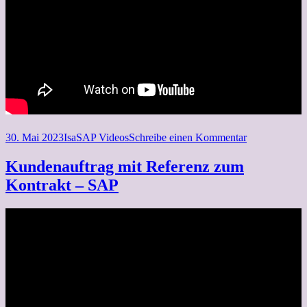
Veröffentlicht
Autor
Kategorien
zu
30. Mai 2023
Isa
SAP Videos
Schreibe einen Kommentar
am
Position
eines
Kundenauftrag mit Referenz zum
Kundenauftra
Kontrakt – SAP
im
nachhinein
einem
Kontrakt
zuordnen
–
SAP