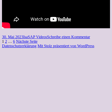
Veröffentlicht
Autor
Kategorien
zu
30. Mai 2023
Isa
SAP Videos
Schreibe einen Kommentar
am
Seitennummerierung
Seite
Seite
Seite
Kundenauftra
1
2
…
6
Nächste Seite
direkt
Datenschutzerklärung
Mit Stolz präsentiert von WordPress
der
beliefern
Beiträge
–
SAP