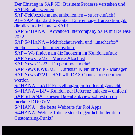
Der Einstieg in SAP SD: Business Prozesse verstehen und
SAP-Berater werden
SAP-Feldbezeichnung umbenennen – super einfach!
Alle SAP-Standard Reports – Eine einzige Transaktion gibt
dir alles in die Hand – SAP1
SAP S/4HANA – Advanced Intercompany Sales mit Release
2022
SAP S/4HANA – Mehrfachauswahl und „unscharfes“
Suchen – lass dich überraschen.
SAP – Wo findet man die Incoterm im Kundenauftrag
SAP News 12/22 – Mucics Abschied
SAP News 11/22 – Da geht noch mehr!
SAP News KW02/22 – Christian Klein und die 7 Manager
SAP News 47/21 – SAP will DAS Cloud-Unternehmen
werden
S/4HANA – aATP-Einstellungen prüfen leicht gemacht.
S/4HANA – BP – Kunden per Referenz anlegen – einfach!
SAP S/HANA – diesen Datenbankview solltest du dir
merken: DD03VV.
S/4HANA – die beste Webseite für Fioi Apps
S/4HANA: Welche Tabelle steckt eigentlich hinter dem
Customizing-Punkt?