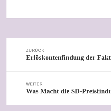
Beitragsnavigation
ZURÜCK
Erlöskontenfindung der Fakt
Vorheriger
Beitrag:
WEITER
Was Macht die SD-Preisfind
Nächster
Beitrag: