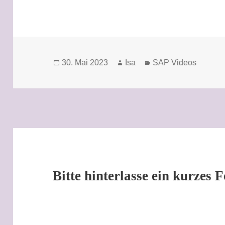
Veröffentlicht
Autor
Kategorien
30. Mai 2023
Isa
SAP Videos
am
Bitte hinterlasse ein kurzes 