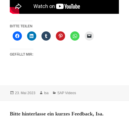
BITTE TEILEN
GEFÄLLT MIR:
Veröffentlicht
Autor
Kategorien
23. Mai 2023
Isa
SAP Videos
am
Bitte hinterlasse ein kurzes Feedback, Isa.