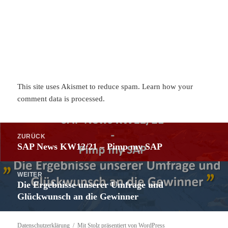
This site uses Akismet to reduce spam.
Learn how your
comment data is processed.
Beitragsnavigation
ZURÜCK
SAP News KW12/21 – Pimp my SAP
Vorheriger
Beitrag:
WEITER
Die Ergebnisse unserer Umfrage und
Nächster
Glückwunsch an die Gewinner
Beitrag:
Datenschutzerklärung
Mit Stolz präsentiert von WordPress