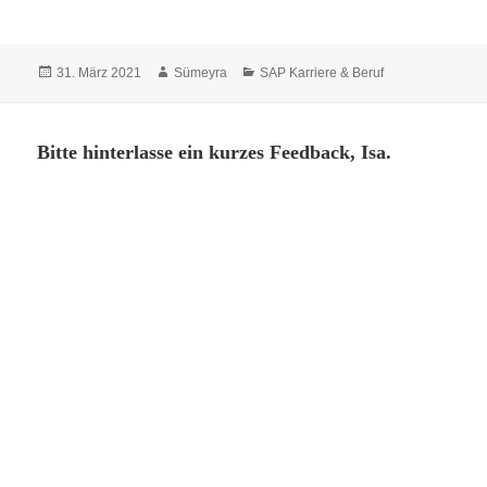
Veröffentlicht
Autor
Kategorien
31. März 2021
Sümeyra
SAP Karriere & Beruf
am
Bitte hinterlasse ein kurzes Feedback, Isa.