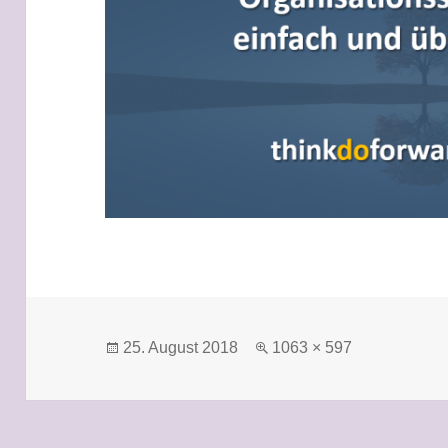
Veröffentlicht
Volle
25. August 2018
1063 × 597
am
Größe