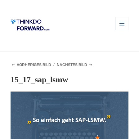
MENÜ
UND
WIDGETS
VORHERIGES BILD
NÄCHSTES BILD
15_17_sap_lsmw