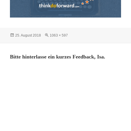
Veröffentlicht
Volle
25. August 2018
1063 × 597
am
Größe
Bitte hinterlasse ein kurzes Feedback, Isa.