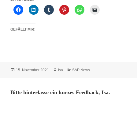
GEFÄLLT MIR:
Veröffentlicht
Autor
Kategorien
15. November 2021
Isa
SAP News
am
Bitte hinterlasse ein kurzes Feedback, Isa.