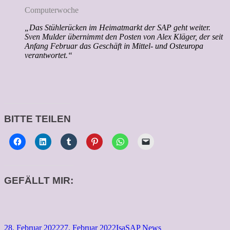
Computerwoche
„Das Stühlerücken im Heimatmarkt der SAP geht weiter.
Sven Mulder übernimmt den Posten von Alex Kläger, der seit
Anfang Februar das Geschäft in Mittel- und Osteuropa
verantwortet.“
BITTE TEILEN
GEFÄLLT MIR:
Veröffentlicht
Autor
Kategorien
28. Februar 2022
27. Februar 2022
Isa
SAP News