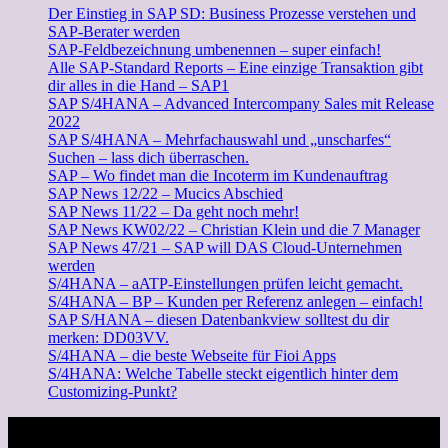
Der Einstieg in SAP SD: Business Prozesse verstehen und
SAP-Berater werden
SAP-Feldbezeichnung umbenennen – super einfach!
Alle SAP-Standard Reports – Eine einzige Transaktion gibt
dir alles in die Hand – SAP1
SAP S/4HANA – Advanced Intercompany Sales mit Release
2022
SAP S/4HANA – Mehrfachauswahl und „unscharfes“
Suchen – lass dich überraschen.
SAP – Wo findet man die Incoterm im Kundenauftrag
SAP News 12/22 – Mucics Abschied
SAP News 11/22 – Da geht noch mehr!
SAP News KW02/22 – Christian Klein und die 7 Manager
SAP News 47/21 – SAP will DAS Cloud-Unternehmen
werden
S/4HANA – aATP-Einstellungen prüfen leicht gemacht.
S/4HANA – BP – Kunden per Referenz anlegen – einfach!
SAP S/HANA – diesen Datenbankview solltest du dir
merken: DD03VV.
S/4HANA – die beste Webseite für Fioi Apps
S/4HANA: Welche Tabelle steckt eigentlich hinter dem
Customizing-Punkt?