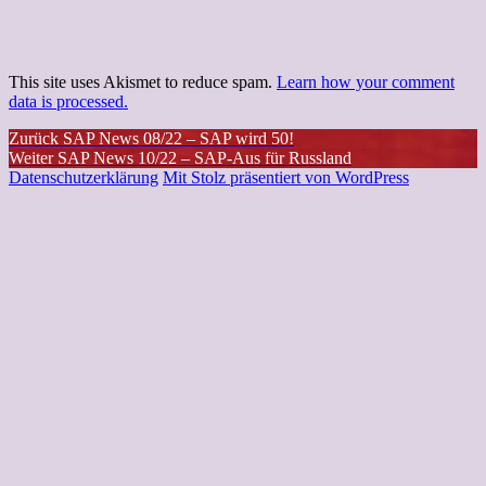
This site uses Akismet to reduce spam.
Learn how your comment
data is processed.
Beitragsnavigation
Vorheriger
Zurück
SAP News 08/22 – SAP wird 50!
Nächster
Beitrag:
Weiter
SAP News 10/22 – SAP-Aus für Russland
Beitrag:
Datenschutzerklärung
Mit Stolz präsentiert von WordPress