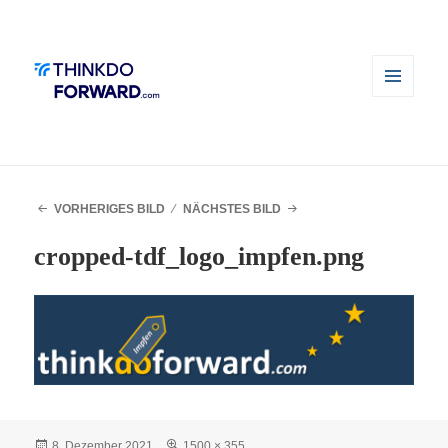
MENÜ
UND
WIDGETS
VORHERIGES BILD
NÄCHSTES BILD
cropped-tdf_logo_impfen.png
Veröffentlicht
Volle
8. Dezember 2021
1500 × 355