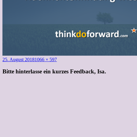
Veröffentlicht
Volle
25. August 2018
1066 × 597
am
Größe
Bitte hinterlasse ein kurzes Feedback, Isa.