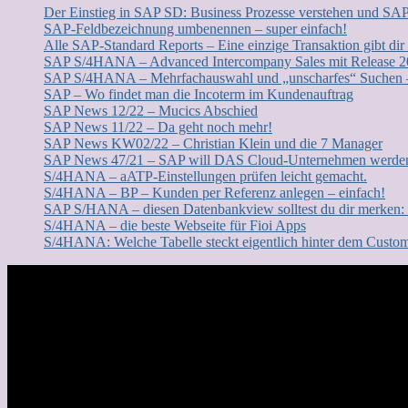
Der Einstieg in SAP SD: Business Prozesse verstehen und SA
SAP-Feldbezeichnung umbenennen – super einfach!
Alle SAP-Standard Reports – Eine einzige Transaktion gibt dir
SAP S/4HANA – Advanced Intercompany Sales mit Release 
SAP S/4HANA – Mehrfachauswahl und „unscharfes“ Suchen – 
SAP – Wo findet man die Incoterm im Kundenauftrag
SAP News 12/22 – Mucics Abschied
SAP News 11/22 – Da geht noch mehr!
SAP News KW02/22 – Christian Klein und die 7 Manager
SAP News 47/21 – SAP will DAS Cloud-Unternehmen werde
S/4HANA – aATP-Einstellungen prüfen leicht gemacht.
S/4HANA – BP – Kunden per Referenz anlegen – einfach!
SAP S/HANA – diesen Datenbankview solltest du dir merke
S/4HANA – die beste Webseite für Fioi Apps
S/4HANA: Welche Tabelle steckt eigentlich hinter dem Custo