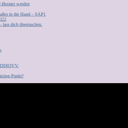
P-Berater werden
 alles in die Hand – SAP1
2022
lass dich überraschen.
n
n: DD03VV.
mizing-Punkt?