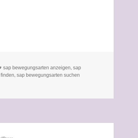
Schlagwörter
sap bewegungsarten anzeigen
,
sap
finden
,
sap bewegungsarten suchen
so einfach findest du die gesuchte Bewegungsart.