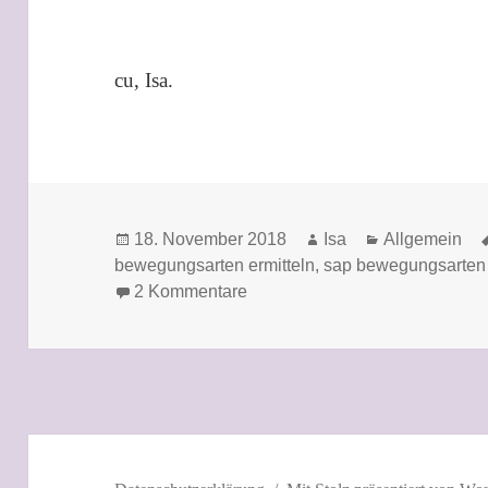
cu, Isa.
Veröffentlicht
Autor
Kategorien
18. November 2018
Isa
Allgemein
am
bewegungsarten ermitteln
,
sap bewegungsarten 
zu Vergiss auswendiglernen – 
2 Kommentare