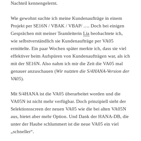
Nachteil kennengelernt.
Wie gewohnt suchte ich meine Kundenaufträge in einem
Projekt per SE16N / VBAK / VBAP/ …. Doch bei einigen
Gesprächen mit meiner Teamleiterin
Lia
beobachtete ich,
wie selbstverständlich sie Kundenaufträge per VA05
ermittelte. Ein paar Wochen später merkte ich, dass sie viel
effektiver beim Aufspüren von Kundenaufträgen war, als ich
mit der SE16N. Also nahm ich mir die Zeit die VA05 mal
genauer anzuschauen (
Wir nutzten die S/4HANA-Version der
VA05
).
Mit S/4HANA ist die VA05 überarbeitet worden und die
VA05N ist nicht mehr verfügbar. Doch prinzipiell sieht der
Selektionsscreen der neuen VA05 wie die bei alten VA05N
aus, bietet aber mehr Option. Und Dank der HANA-DB, die
unter der Haube schlummert ist die neue VA05 ein viel
„schneller“.