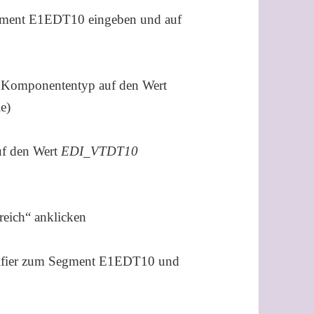
egment E1EDT10 eingeben und auf
te Komponententyp auf den Wert
e)
uf den Wert
EDI_VTDT10
reich“ anklicken
ualifier zum Segment E1EDT10 und