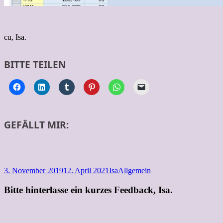
cu, Isa.
BITTE TEILEN
GEFÄLLT MIR:
Veröffentlicht
Autor
Kategorien
3. November 2019
12. April 2021
Isa
Allgemein
am
Bitte hinterlasse ein kurzes Feedback, Isa.