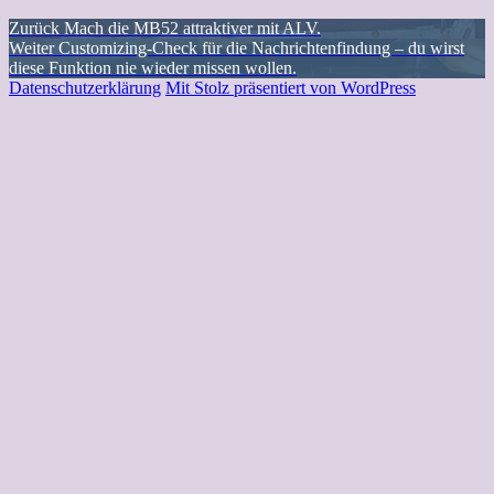
Beitragsnavigation
Vorheriger
Zurück
Mach die MB52 attraktiver mit ALV.
Nächster
Beitrag:
Weiter
Customizing-Check für die Nachrichtenfindung – du wirst
Beitrag:
diese Funktion nie wieder missen wollen.
Datenschutzerklärung
Mit Stolz präsentiert von WordPress