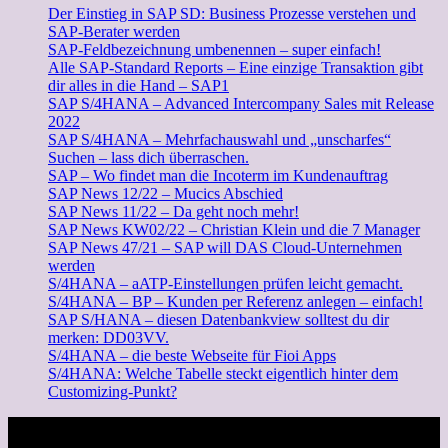
Der Einstieg in SAP SD: Business Prozesse verstehen und
SAP-Berater werden
SAP-Feldbezeichnung umbenennen – super einfach!
Alle SAP-Standard Reports – Eine einzige Transaktion gibt
dir alles in die Hand – SAP1
SAP S/4HANA – Advanced Intercompany Sales mit Release
2022
SAP S/4HANA – Mehrfachauswahl und „unscharfes“
Suchen – lass dich überraschen.
SAP – Wo findet man die Incoterm im Kundenauftrag
SAP News 12/22 – Mucics Abschied
SAP News 11/22 – Da geht noch mehr!
SAP News KW02/22 – Christian Klein und die 7 Manager
SAP News 47/21 – SAP will DAS Cloud-Unternehmen
werden
S/4HANA – aATP-Einstellungen prüfen leicht gemacht.
S/4HANA – BP – Kunden per Referenz anlegen – einfach!
SAP S/HANA – diesen Datenbankview solltest du dir
merken: DD03VV.
S/4HANA – die beste Webseite für Fioi Apps
S/4HANA: Welche Tabelle steckt eigentlich hinter dem
Customizing-Punkt?