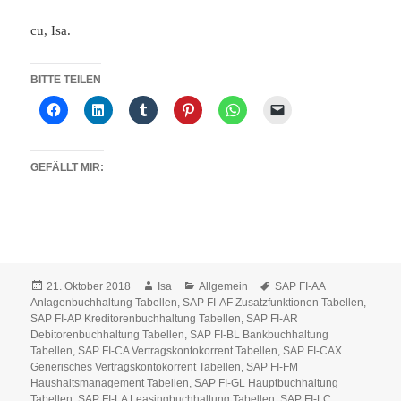
cu, Isa.
BITTE TEILEN
GEFÄLLT MIR:
Veröffentlicht
Autor
Kategorien
Schlagwörter
21. Oktober 2018
Isa
Allgemein
SAP FI-AA
am
Anlagenbuchhaltung Tabellen
,
SAP FI-AF Zusatzfunktionen Tabellen
,
SAP FI-AP Kreditorenbuchhaltung Tabellen
,
SAP FI-AR
Debitorenbuchhaltung Tabellen
,
SAP FI-BL Bankbuchhaltung
Tabellen
,
SAP FI-CA Vertragskontokorrent Tabellen
,
SAP FI-CAX
Generisches Vertragskontokorrent Tabellen
,
SAP FI-FM
Haushaltsmanagement Tabellen
,
SAP FI-GL Hauptbuchhaltung
Tabellen
,
SAP FI-LA Leasingbuchhaltung Tabellen
,
SAP FI-LC