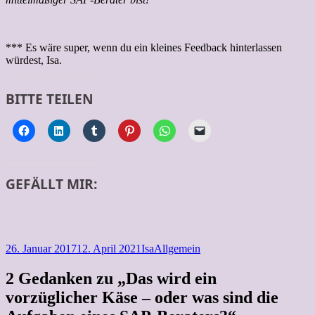
*** Es wäre super, wenn du ein kleines Feedback hinterlassen
würdest, Isa.
BITTE TEILEN
GEFÄLLT MIR:
Veröffentlicht
Autor
Kategorien
26. Januar 2017
12. April 2021
Isa
Allgemein
am
2 Gedanken zu „Das wird ein
vorzüglicher Käse – oder was sind die