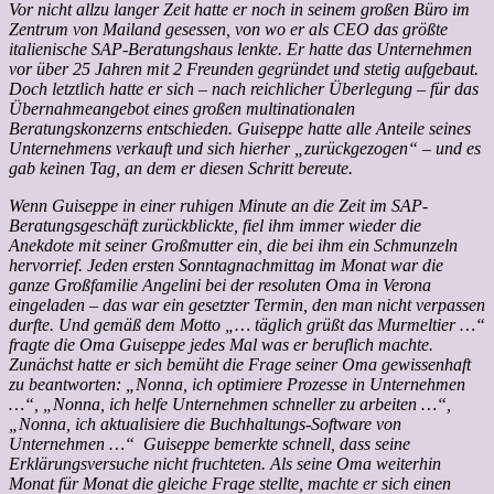
Vor nicht allzu langer Zeit hatte er noch in seinem großen Büro im
Zentrum von Mailand gesessen, von wo er als CEO das größte
italienische SAP-Beratungshaus lenkte. Er hatte das Unternehmen
vor über 25 Jahren mit 2 Freunden gegründet und stetig aufgebaut.
Doch letztlich hatte er sich – nach reichlicher Überlegung – für das
Übernahmeangebot eines großen multinationalen
Beratungskonzerns entschieden. Guiseppe hatte alle Anteile seines
Unternehmens verkauft und sich hierher „zurückgezogen“ – und es
gab keinen Tag, an dem er diesen Schritt bereute.
Wenn Guiseppe in einer ruhigen Minute an die Zeit im SAP-
Beratungsgeschäft zurückblickte, fiel ihm immer wieder die
Anekdote mit seiner Großmutter ein, die bei ihm ein Schmunzeln
hervorrief. Jeden ersten Sonntagnachmittag im Monat war die
ganze Großfamilie Angelini bei der resoluten Oma in Verona
eingeladen – das war ein gesetzter Termin, den man nicht verpassen
durfte. Und gemäß dem Motto „… täglich grüßt das Murmeltier …“
fragte die Oma Guiseppe jedes Mal was er beruflich machte.
Zunächst hatte er sich bemüht die Frage seiner Oma gewissenhaft
zu beantworten: „Nonna, ich optimiere Prozesse in Unternehmen
…“, „Nonna, ich helfe Unternehmen schneller zu arbeiten …“,
„Nonna, ich aktualisiere die Buchhaltungs-Software von
Unternehmen …“ Guiseppe bemerkte schnell, dass seine
Erklärungsversuche nicht fruchteten. Als seine Oma weiterhin
Monat für Monat die gleiche Frage stellte, machte er sich einen