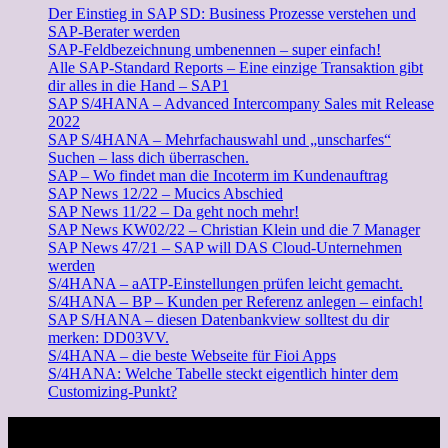
Der Einstieg in SAP SD: Business Prozesse verstehen und
SAP-Berater werden
SAP-Feldbezeichnung umbenennen – super einfach!
Alle SAP-Standard Reports – Eine einzige Transaktion gibt
dir alles in die Hand – SAP1
SAP S/4HANA – Advanced Intercompany Sales mit Release
2022
SAP S/4HANA – Mehrfachauswahl und „unscharfes“
Suchen – lass dich überraschen.
SAP – Wo findet man die Incoterm im Kundenauftrag
SAP News 12/22 – Mucics Abschied
SAP News 11/22 – Da geht noch mehr!
SAP News KW02/22 – Christian Klein und die 7 Manager
SAP News 47/21 – SAP will DAS Cloud-Unternehmen
werden
S/4HANA – aATP-Einstellungen prüfen leicht gemacht.
S/4HANA – BP – Kunden per Referenz anlegen – einfach!
SAP S/HANA – diesen Datenbankview solltest du dir
merken: DD03VV.
S/4HANA – die beste Webseite für Fioi Apps
S/4HANA: Welche Tabelle steckt eigentlich hinter dem
Customizing-Punkt?