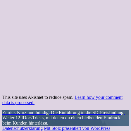
This site uses Akismet to reduce spam.
Learn how your comment
data is processed.
Beitragsnavigation
Vorheriger
Zurück
Kurz und bündig: Die Einführung in die SD-Preisfindung.
Nächster
Beitrag:
Weiter
12 IDoc-Tricks, mit denen du einen bleibenden Eindruck
Beitrag:
beim Kunden hinterlässt.
Datenschutzerklärung
Mit Stolz präsentiert von WordPress