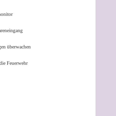
onitor
areneingang
ngen überwachen
 die Feuerwehr