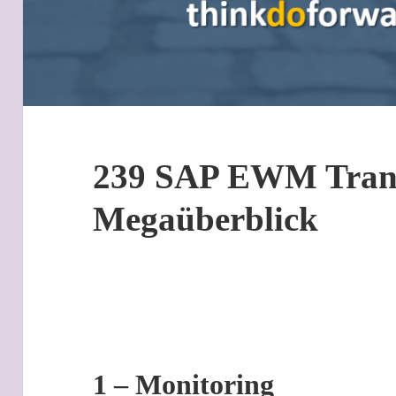
239 SAP EWM Trans
Megaüberblick
1 – Monitoring