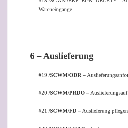
#18 /SCWM/ERP_EGR_DELETE – Anleg
Wareneingänge
6 – Auslieferung
#19
/SCWM/ODR
– Auslieferungsanfo
#20
/SCWM/PRDO
– Auslieferungsauf
#21
/SCWM/FD
– Auslieferung pflege