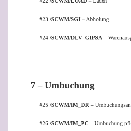
#22
/SCWM/LOAD
– Laden
#23
/SCWM/SGI
– Abholung
#24
/SCWM/DLV_GIPSA
– Warenaus
7 – Umbuchung
#25
/SCWM/IM_DR
– Umbuchungsanf
#26
/SCWM/IM_PC
– Umbuchung pfl