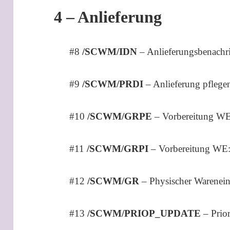
4 – Anlieferung
#8
/SCWM/IDN
– Anlieferungsbenachr
#9
/SCWM/PRDI
– Anlieferung pflege
#10
/SCWM/GRPE
– Vorbereitung WE
#11
/SCWM/GRPI
– Vorbereitung WE:
#12
/SCWM/GR
– Physischer Warenei
#13
/SCWM/PRIOP_UPDATE
– Prior