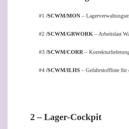
#1
/SCWM/MON
– Lagerverwaltungsm
#2
/SCWM/GRWORK
– Arbeitslast W
#3
/SCWM/CORR
– Korrekturlieferu
#4
/SCWM/ILHS
– Gefahrstoffliste für
2 – Lager-Cockpit