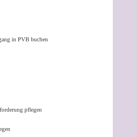
gang in PVB buchen
orderung pflegen
egen