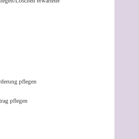
en/Löschen erwarteter
rderung pflegen
trag pflegen
n